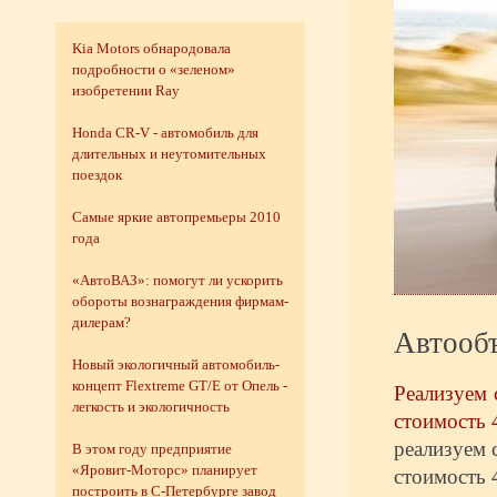
Kia Motors обнародовала
подробности о «зеленом»
изобретении Ray
Honda CR-V - автомобиль для
длительных и неутомительных
поездок
Самые яркие автопремьеры 2010
года
«АвтоВАЗ»: помогут ли ускорить
обороты вознаграждения фирмам-
дилерам?
Автооб
Новый экологичный автомобиль-
концепт Flextreme GT/E от Опель -
Реализуем 
легкость и экологичность
стоимость 49
реализуем с
В этом году предприятие
«Яровит-Моторс» планирует
стоимость 4
построить в С-Петербурге завод