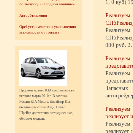
1, 0 куб) 1
по выпуску «народной машины»
Реализуе
Автообъявления
СПбРеализу
Opel устремляется к уменьшению
Реализуе
зависимости от топлива
СПбРеализу
000 руб. 2.
Реализуе
представите
Реализуе
представи
Запасных
Продажи нового KIA ceed начались с
автогрейдер
первого марта 2010 г. В салонах
России KIA Motors. Дизайнер Kia,
бывший работник Ауди, Питер
Реализуе
Шрейер достаточно потрудился над
реализует 
обликом модели.
Реализуе
реализует