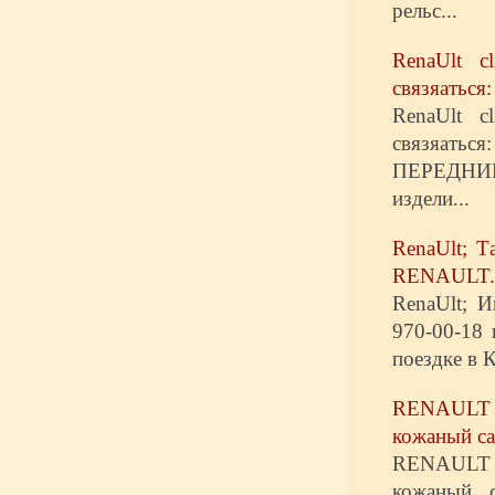
рельс...
RenaUlt c
связяаться:
RenaUlt c
связяатьс
ПЕРЕДНИЙ 
издели...
RenaUlt; Т
RENAULT.
RenaUlt; И
970-00-18
поездке в 
RENAULT LA
кожаный сал
RENAULT LA
кожаный с