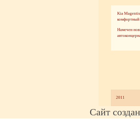
Kia Magentis
комфортный
Намечен нов
автоконцерн
2011
Сайт созда