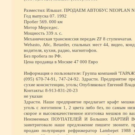
Разместил: Ильшат. ПРОДАЕМ АВТОБУС NEOPLAN N 21
Год выпуска 07. 1992
Пробег 569. 000 км
Мотор Мерседес.
Мощность 339 л. с.
Механическая трансмиссия передач ZF 8 ступенчатая.
Webasto, Абс, Retarder, cпальных мест 44, видео, кон
водителя, кухня, радио, магнитофон.
Без пробега по РФ.
Цена продавца в Москве 47 000 Евро
Информация о пользователе: Группа компаний "ГАРАЖ
(095) 670-74-91, 747-24-92. Здрасти. Предприятие пр
сухие консистенции, уголь; Опубликовал: Евгений Вла
Контакты: 8-913-831-20-23
не указан
Здрасти. Наше предприятие предлагает крафт мешки 
уголь с логотипом 1, 2 цвета либо без, по самым н
скорое и высококачественное изготовка мешков по в
Неизменных ПОУПАТЕЛЕЙ И Больших ПАРТИЙ 
заинтриговало наше предложение пишите звоните. 
продаю полуприцеп рефрижератор Lambepet 1988 г.