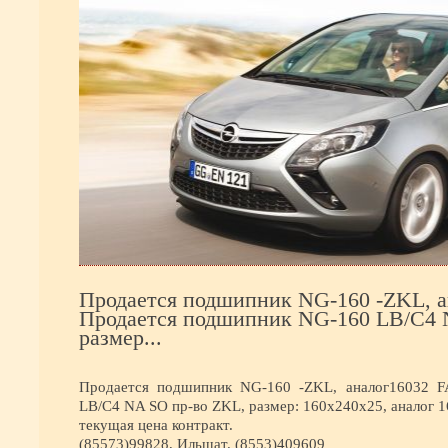
Продается подшипник NG-160 -ZKL, а
Продается подшипник NG-160 LB/C4 
размер...
Продается подшипник NG-160 -ZKL, аналог16032 F
LB/C4 NA SO пр-во ZKL, размер: 160х240х25, аналог 1
текущая цена контракт.
(85573)99828, Ильшат. (8553)409609