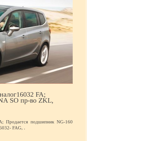
налог16032 FA;
NA SO пр-во ZKL,
A; Продается подшипник NG-160
6032- FAG, .