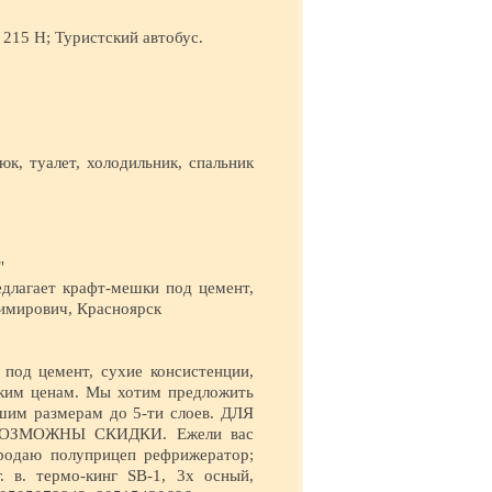
5 H; Туристский автобус.
дюк, туалет, холодильник, спальник
"
едлагает крафт-мешки под цемент,
димирович, Красноярск
под цемент, сухие консистенции,
изким ценам. Мы хотим предложить
ашим размерам до 5-ти слоев. ДЛЯ
ВОЗМОЖНЫ СКИДКИ. Ежели вас
продаю полуприцеп рефрижератор;
 в. термо-кинг SB-1, 3х осный,