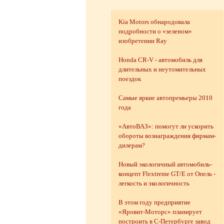
Kia Motors обнародовала
подробности о «зеленом»
изобретении Ray
Honda CR-V - автомобиль для
длительных и неутомительных
поездок
Самые яркие автопремьеры 2010
года
«АвтоВАЗ»: помогут ли ускорить
обороты вознаграждения фирмам-
дилерам?
Новый экологичный автомобиль-
концепт Flextreme GT/E от Опель -
легкость и экологичность
В этом году предприятие
«Яровит-Моторс» планирует
построить в С-Петербурге завод