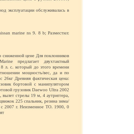
иод эксплуатации обслуживалась в
san marine ns 9. 8 b; Разместил:
о сниженной цене Для поклонников
arine предлагает двухтактный
8 л. с. который до этого времени
отношении мощность/вес, да и по
с 26кг Древняя фактическая цена:
узовик бортовой с манипулятором
товой грузовик Daewoo Ultra 2002
, вылет стрелы 19 м, 4 аутриггера,
, движок 225 спальник, резина зима/
 с 2007 г. Неизменное ТО. 1900, 0
ят