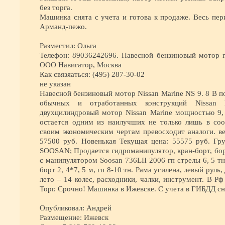
без торга.
Машинка снята с учета и готова к продаже. Весь пер
Арманд-пежо.
Разместил: Ольга
Телефон: 89036242696. Навесной бензиновый мотор nis
ООО Навигатор, Москва
Как связяаться: (495) 287-30-02
не указан
Навесной бензиновый мотор Nissan Marine NS 9. 8 B п
обычных и отработанных конструкций Nissan M
двухцилиндровый мотор Nissan Marine мощностью 9, 
остается одним из наилучших не только лишь в со
своим экономическим чертам превосходит аналоги. ве
57500 руб. Новенькая Текущая цена: 55575 руб. Гр
SOOSAN; Продается гидроманипулятор, кран-борт, бор
с манипулятором Soosan 736LII 2006 гп стрелы 6, 5 тн
борт 2, 4*7, 5 м, гп 8-10 тн. Рама усилена, левый руль
лето – 14 колес, расходники, чалки, инструмент. В Рф
Торг. Срочно! Машинка в Ижевске. С учета в ГИБДД сн
Опубликовал: Андрей
Размещение: Ижевск