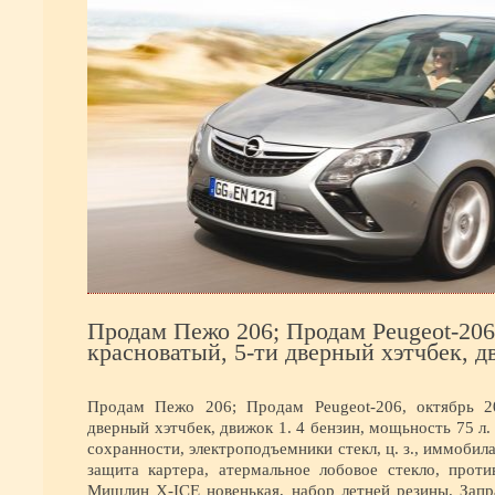
Продам Пежо 206; Продам Peugeot-206,
красноватый, 5-ти дверный хэтчбек, дв
Продам Пежо 206; Продам Peugeot-206, октябрь 20
дверный хэтчбек, движок 1. 4 бензин, мощьность 75 л
сохранности, электроподъемники стекл, ц. з., иммобил
защита картера, атермальное лобовое стекло, прот
Мишлин X-ICE новенькая, набор летней резины. Запр