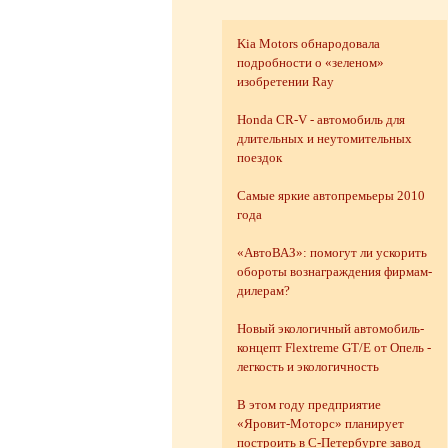
Kia Motors обнародовала
подробности о «зеленом»
изобретении Ray
Honda CR-V - автомобиль для
длительных и неутомительных
поездок
Самые яркие автопремьеры 2010
года
«АвтоВАЗ»: помогут ли ускорить
обороты вознаграждения фирмам-
дилерам?
Новый экологичный автомобиль-
концепт Flextreme GT/E от Опель -
легкость и экологичность
В этом году предприятие
«Яровит-Моторс» планирует
построить в С-Петербурге завод