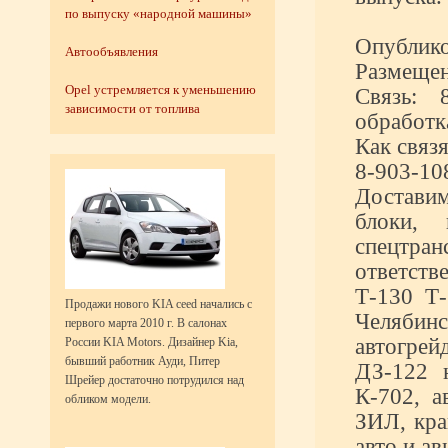
по выпуску «народной машины»
Опублико
Автообъявления
Размещен
Opel устремляется к уменьшению
Связь: 
зависимости от топлива
обработк
Как связя
8-903-10
Достави
блоки,
спецтр
ответст
Т-130 Т
Продажи нового KIA ceed начались с
Челябин
первого марта 2010 г. В салонах
автогре
России KIA Motors. Дизайнер Kia,
бывший работник Ауди, Питер
ДЗ-122 н
Шрейер достаточно потрудился над
К-702, 
обликом модели.
ЗИЛ, кра
авто и ав