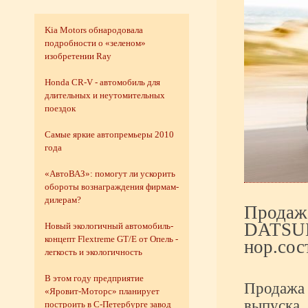
Kia Motors обнародовала
подробности о «зеленом»
изобретении Ray
Honda CR-V - автомобиль для
длительных и неутомительных
поездок
Самые яркие автопремьеры 2010
года
«АвтоВАЗ»: помогут ли ускорить
обороты вознаграждения фирмам-
дилерам?
Продажа
DATSUN
Новый экологичный автомобиль-
концепт Flextreme GT/E от Опель -
нор.сос
легкость и экологичность
В этом году предприятие
Продажа 
«Яровит-Моторс» планирует
выпуска. 
построить в С-Петербурге завод