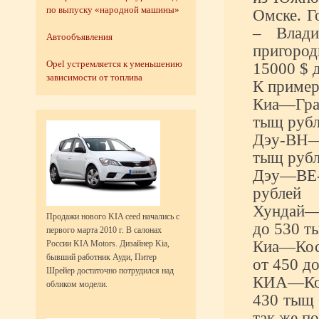
по выпуску «народной машины»
Омске. Г
– Влади
Автообъявления
пригород
Opel устремляется к уменьшению
15000 $ 
зависимости от топлива
К пример
Киа—Гран
тыщ рубл
Дэу-ВН—
тыщ рубл
Дэу—ВЕ-1
рублей
Хундай—А
Продажи нового KIA ceed начались с
до 530 т
первого марта 2010 г. В салонах
Киа—Косм
России KIA Motors. Дизайнер Kia,
бывший работник Ауди, Питер
от 450 д
Шрейер достаточно потрудился над
КИА—Ком
обликом модели.
430 тыщ 
так же по