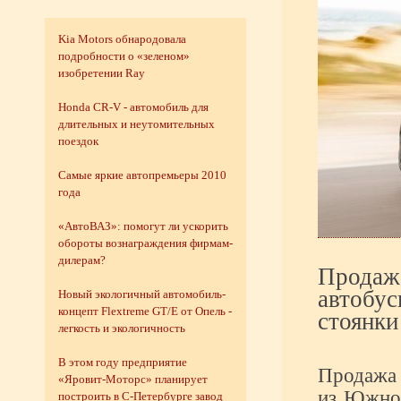
Kia Motors обнародовала
подробности о «зеленом»
изобретении Ray
Honda CR-V - автомобиль для
длительных и неутомительных
поездок
Самые яркие автопремьеры 2010
года
«АвтоВАЗ»: помогут ли ускорить
обороты вознаграждения фирмам-
дилерам?
Продаж
автобус
Новый экологичный автомобиль-
концепт Flextreme GT/E от Опель -
стоянки 
легкость и экологичность
В этом году предприятие
Продажа 
«Яровит-Моторс» планирует
из Южной
построить в С-Петербурге завод